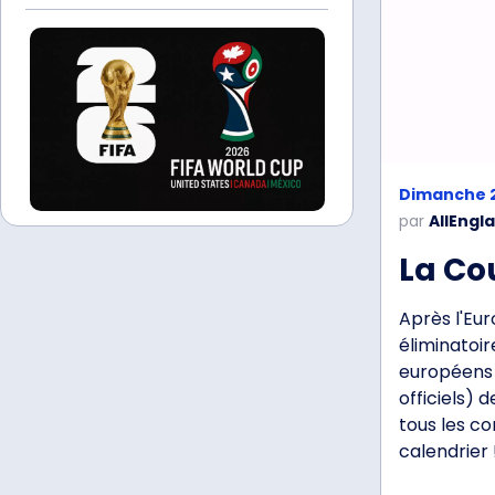
Dimanche 2
par
AllEngl
La Cou
Après l'Eu
éliminatoir
européens 
officiels) 
tous les c
calendrier 