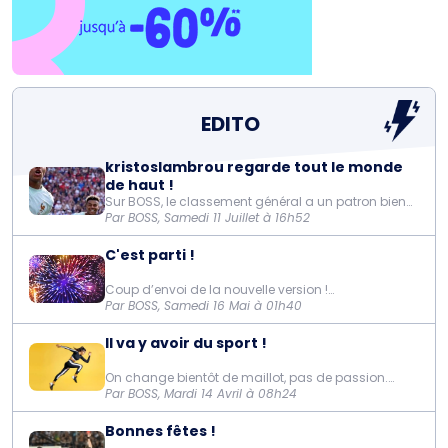
EDITO
kristoslambrou regarde tout le monde
de haut !
Sur BOSS, le classement général a un patron bien
installé et un peloton qui se dispute les miettes
Par BOSS, Samedi 11 Juillet à 16h52
avec l’énergie d’un sprint lancé à la cloche.
kristoslambrou mène toujours la danse avec 10 126
C'est parti !
point...
Coup d’envoi de la nouvelle version !
Changement d'entraineur pour la fin de saison
Par BOSS, Samedi 16 Mai à 01h40
mais la passion reste la même.
Un déclic pour éviter la rélégation ou pour
Il va y avoir du sport !
remporter le titre, à vous de voir, chaqu...
On change bientôt de maillot, pas de passion.
Ici, pas besoin d'avoir un diplôme d'entraîneur, un
Par BOSS, Mardi 14 Avril à 08h24
tableau tactique dans le salon ou une écharpe
porte-bonheur lavée une fois par saison.
Bonnes fêtes !
Pour les rois...