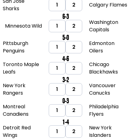
San Jose
1
2
Calgary Flames
Sharks
6-3
Washington
Minnesota Wild
1
2
Capitals
5-0
Pittsburgh
Edmonton
1
2
Penguins
Oilers
4-6
Toronto Maple
Chicago
1
2
Leafs
Blackhawks
3-2
New York
Vancouver
1
2
Rangers
Canucks
0-3
Montreal
Philadelphia
1
2
Canadiens
Flyers
1-4
Detroit Red
New York
1
2
Wings
Islanders