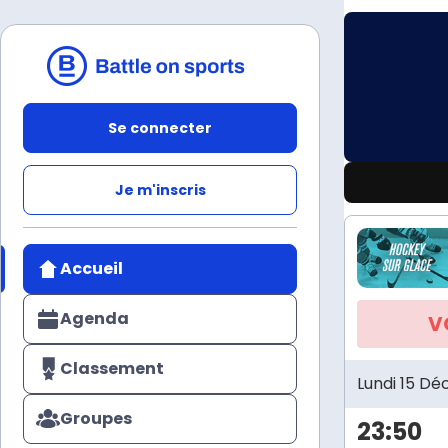
Se connecter
Je m'inscris
Accueil
Agenda
V
Classement
Lundi 15 D
Groupes
23:50