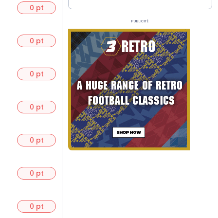
0 pt
Publicité
0 pt
0 pt
0 pt
0 pt
0 pt
0 pt