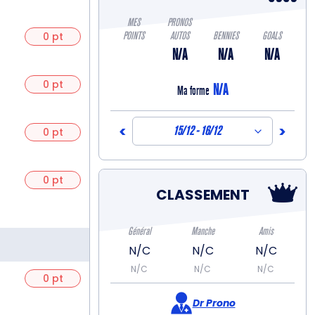
MES
PRONOS
POINTS
AUTOS
BENNIES
GOALS
0 pt
N/A
N/A
N/A
0 pt
N/A
Ma forme
<
>
15/12 - 16/12
0 pt
0 pt
CLASSEMENT
Général
Manche
Amis
N/C
N/C
N/C
N/C
N/C
N/C
0 pt
Dr Prono