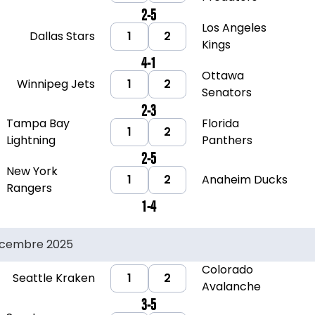
2-5
Los Angeles
Dallas Stars
1
2
Kings
4-1
Ottawa
Winnipeg Jets
1
2
Senators
2-3
Tampa Bay
Florida
1
2
Lightning
Panthers
2-5
New York
1
2
Anaheim Ducks
Rangers
1-4
écembre 2025
Colorado
Seattle Kraken
1
2
Avalanche
3-5