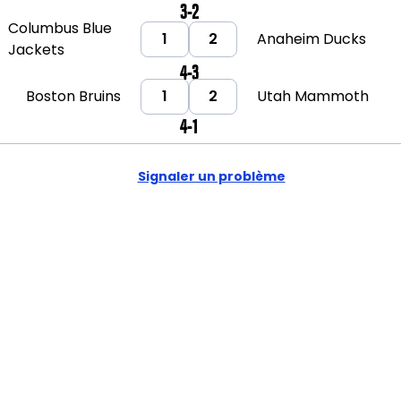
3-2
Columbus Blue
1
2
Anaheim Ducks
Jackets
4-3
Boston Bruins
1
2
Utah Mammoth
4-1
Signaler un problème