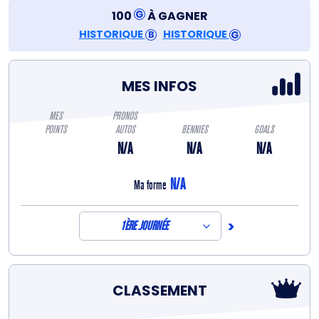
100
À GAGNER
HISTORIQUE
HISTORIQUE
MES INFOS
MES
PRONOS
POINTS
AUTOS
BENNIES
GOALS
N/A
N/A
N/A
N/A
Ma forme
>
1ÈRE JOURNÉE
CLASSEMENT