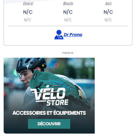
Général
Manche
Amis
N/C
N/C
N/C
N/C
N/C
N/C
Dr Prono
Publicité