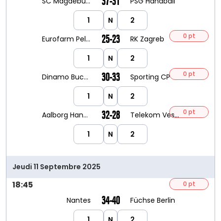
37-31
SC Magdeburg
PSG Handball
1
N
2
0 pt
25-23
Eurofarm Pelister
RK Zagreb
1
N
2
0 pt
30-33
Dinamo Bucarest
Sporting CP
1
N
2
0 pt
32-28
Aalborg Handball
Telekom Veszprem HC
1
N
2
Jeudi 11 Septembre 2025
18:45
0 pt
34-40
Nantes
Füchse Berlin
1
N
2