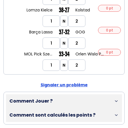
0 pt
38-27
Lomza Kielce
Kolstad
1
N
2
0 pt
37-32
Barça Lassa
GOG
1
N
2
0 pt
33-34
MOL Pick Szeged
Orlen Wisla Plock
1
N
2
Signaler un problème
Comment Jouer ?
Comment sont calculés les points ?