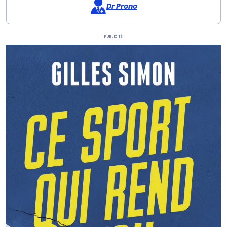
Dr Prono
Publicité