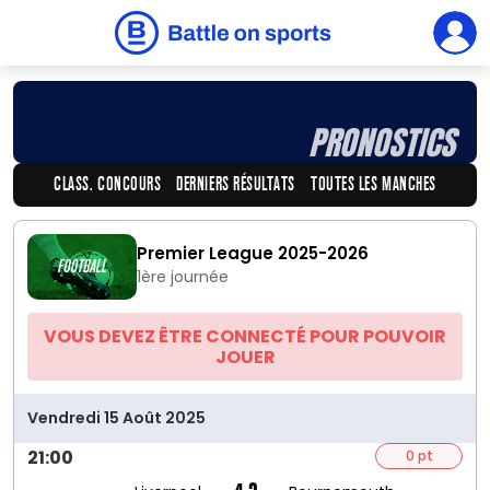
PRONOSTICS
CLASS. CONCOURS
DERNIERS RÉSULTATS
TOUTES LES MANCHES
Premier League 2025-2026
1ère journée
VOUS DEVEZ ÊTRE CONNECTÉ POUR POUVOIR
JOUER
Vendredi 15 Août 2025
21:00
0 pt