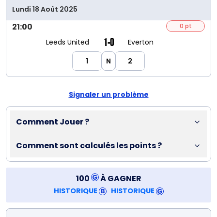
Lundi 18 Août 2025
21:00
0 pt
1-0
Leeds United
Everton
1
N
2
Signaler un problème
Comment Jouer ?
Comment sont calculés les points ?
100
À GAGNER
HISTORIQUE
HISTORIQUE