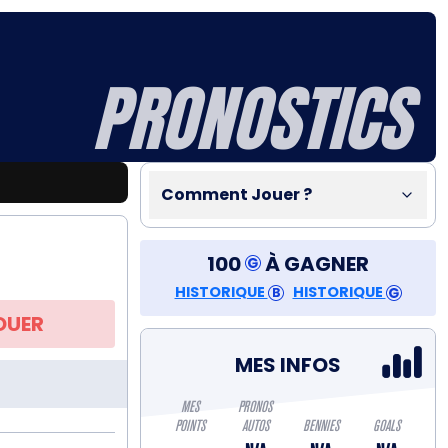
PRONOSTICS
Comment Jouer ?
100
À GAGNER
HISTORIQUE
HISTORIQUE
OUER
MES INFOS
MES
PRONOS
POINTS
AUTOS
BENNIES
GOALS