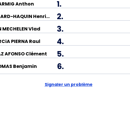
1.
ARMIG Anthon
2.
RENARD-HAQUIN Henri-François
3.
 MECHELEN Vlad
4.
CiA PIERNA Raul
5.
Z AFONSO Clément
6.
OMAS Benjamin
Signaler un problème