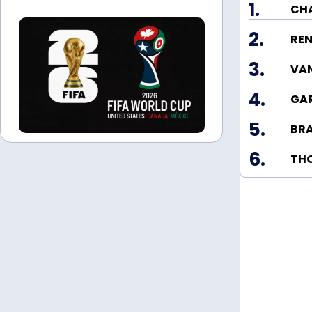
1.
CH
2.
3.
VAN
4.
GAR
5.
BRA
6.
TH