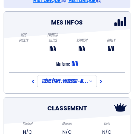
HISTORIQUE
HISTORIQUE
MES INFOS
MES
PRONOS
POINTS
AUTOS
BENNIES
GOALS
N/A
N/A
N/A
N/A
Ma forme
<
>
10ÈME ÉTAPE : VIAREGGIO - MASSA (CONTRE-LA-MONTRE INDIVIDU
CLASSEMENT
Général
Manche
Amis
N/C
N/C
N/C