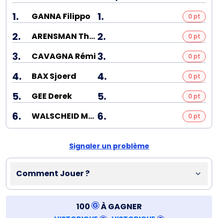
1.
1.
GANNA Filippo
0 pt
2.
2.
ARENSMAN Thymen
0 pt
3.
3.
CAVAGNA Rémi
0 pt
4.
4.
BAX Sjoerd
0 pt
5.
5.
GEE Derek
0 pt
6.
6.
WALSCHEID Max
0 pt
Signaler un problème
Comment Jouer ?
100
À GAGNER