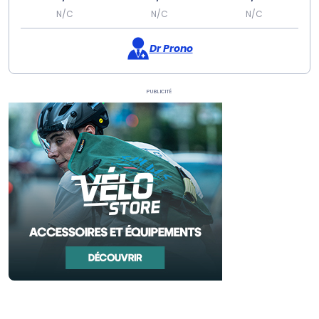
N/C
N/C
N/C
Dr Prono
Publicité