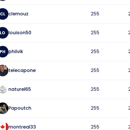
clemouz
255
CL
louison50
255
LO
philvik
255
PH
telecapone
255
naturel65
255
Papoutch
255
montreal33
255