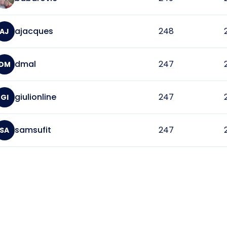
ajacques
248
AJ
dmal
247
DM
giulionline
247
GI
samsufit
247
SA