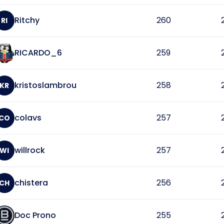
Ritchy
260
RI
RICARDO_6
259
kristoslambrou
258
KR
colavs
257
CO
willrock
257
WI
chistera
256
CH
Doc Prono
255