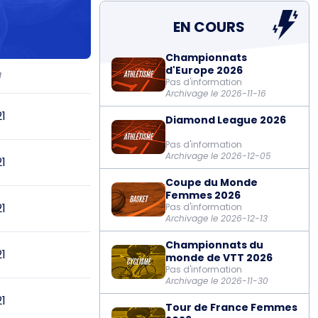
EN COURS
Championnats
d'Europe 2026
J
Pas d'information
Archivage le 2026-11-16
21
Diamond League 2026
Pas d'information
Archivage le 2026-12-05
21
Coupe du Monde
Femmes 2026
21
Pas d'information
Archivage le 2026-12-13
Championnats du
21
monde de VTT 2026
Pas d'information
Archivage le 2026-11-30
21
Tour de France Femmes