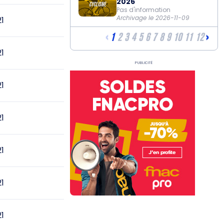
2026
Pas d'information
Archivage le 2026-11-09
21
‹
›
1
2
3
4
5
6
7
8
9
10
11
12
21
Publicité
21
21
21
21
21