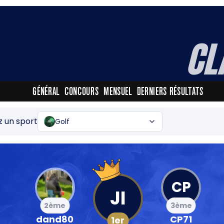
CL
GÉNÉRAL
CONCOURS
MENSUEL
DERNIERS RÉSULTATS
z un sport
Golf
CP
JI
2ème
3ème
dand80
CP71
1er