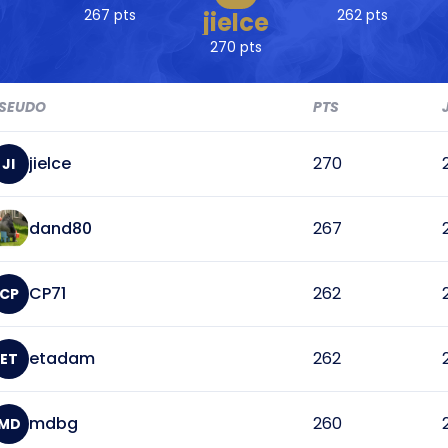
267 pts
262 pts
jielce
270 pts
SEUDO
PTS
jielce
270
JI
dand80
267
CP71
262
CP
etadam
262
ET
mdbg
260
MD