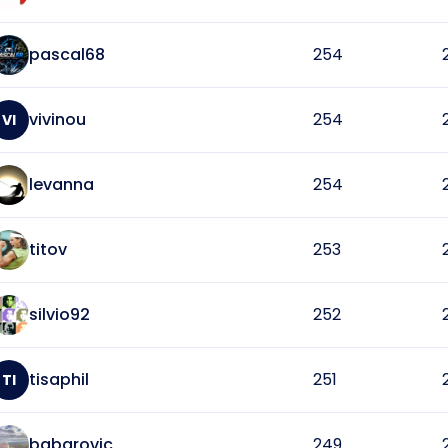
pascal68
254
vivinou
254
VI
levanna
254
titov
253
silvio92
252
tisaphil
251
TI
babarovic
249