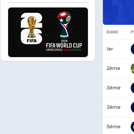
RANK
P
1er
2ème
3ème
3ème
5ème