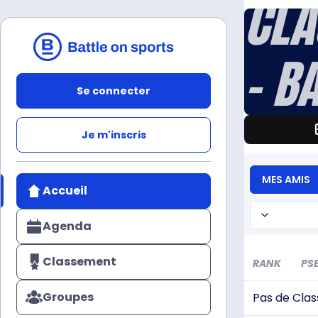
CLA
Défi
- B
Se connecter
Je m'inscris
MES AMIS
Accueil
Agenda
Classement
RANK
PS
Groupes
Pas de Cla