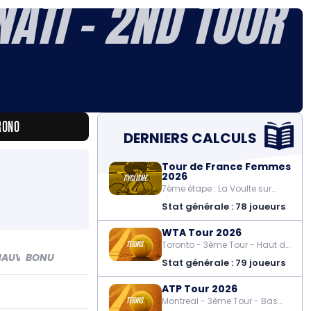
ATI - 2ND TOUR
RONO
DERNIERS CALCULS
Tour de France Femmes
2026
7ème étape : La Voulte sur
Rhône - Mont Ventoux
Stat générale : 78 joueurs
WTA Tour 2026
Toronto - 3ème Tour - Haut du
Tableau
AUV
BONUS
Stat générale : 79 joueurs
ATP Tour 2026
Montreal - 3ème Tour - Bas
du Tableau