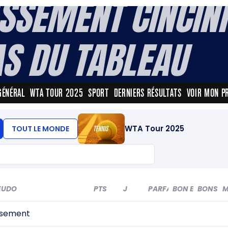
SSEMENT CINCINN
AS DU TABLEAU
GÉNÉRAL
WTA TOUR 2025
SPORT
DERNIERS RÉSULTATS
VOIR MON P
WTA Tour 2025
TOUT LE MONDE
EUDO
PTS
J
PARFAIT
BON EC
BONS
M
ssement