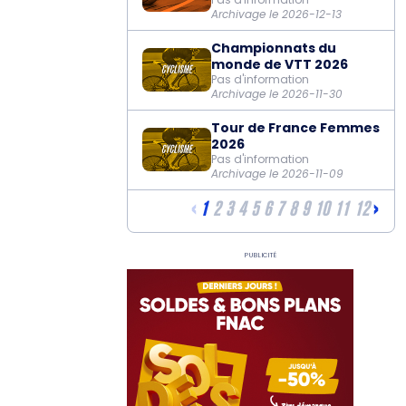
Archivage le 2026-12-13
Championnats du
monde de VTT 2026
Pas d'information
Archivage le 2026-11-30
Tour de France Femmes
2026
Pas d'information
Archivage le 2026-11-09
‹
›
1
2
3
4
5
6
7
8
9
10
11
12
Publicité