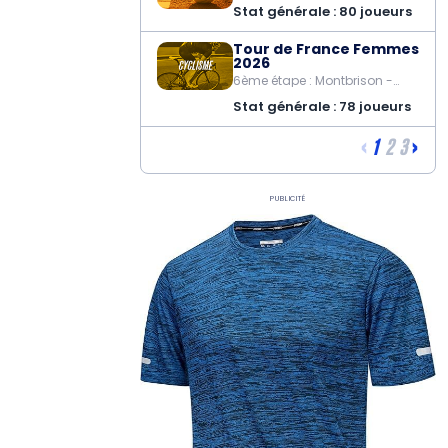
Stat générale : 80 joueurs
Tour de France Femmes
2026
6ème étape : Montbrison -
Tournon sur Rhône
Stat générale : 78 joueurs
‹
›
1
2
3
Publicité