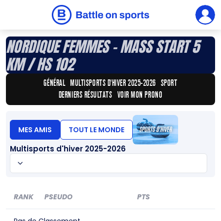
CLASSEMENT TRONDHEIM - COMBINÉ
NORDIQUE FEMMES - MASS START 5
Défi
KM / HS 102
GÉNÉRAL
MULTISPORTS D'HIVER 2025-2026
SPORT
DERNIERS RÉSULTATS
VOIR MON PRONO
MES AMIS
TOUT LE MONDE
Multisports d'hiver 2025-2026
RANK
PSEUDO
PTS