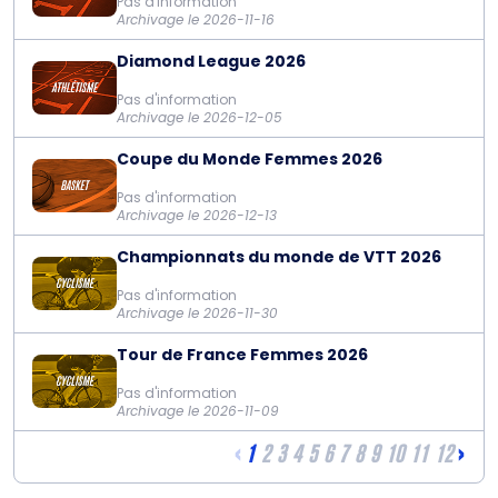
Pas d'information
Archivage le 2026-11-16
Diamond League 2026
Pas d'information
Archivage le 2026-12-05
Coupe du Monde Femmes 2026
Pas d'information
Archivage le 2026-12-13
Championnats du monde de VTT 2026
Pas d'information
Archivage le 2026-11-30
Tour de France Femmes 2026
Pas d'information
Archivage le 2026-11-09
‹
›
1
2
3
4
5
6
7
8
9
10
11
12