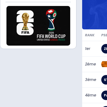
RANK
PS
1er
Z
2ème
3ème
S
4ème
P