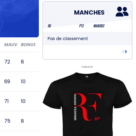
MANCHES
RG
PTS
MANCHES
Pas de classement
MAUV
BONUS
‹
›
72
8
Publicité
69
10
71
10
75
8