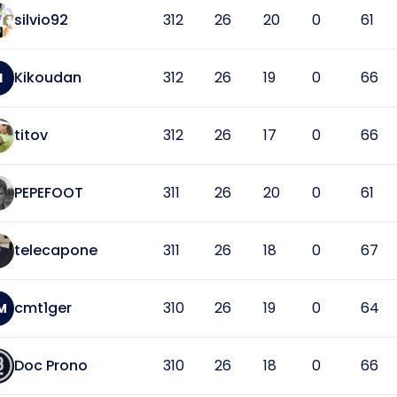
silvio92
312
26
20
0
61
Kikoudan
312
26
19
0
66
I
titov
312
26
17
0
66
PEPEFOOT
311
26
20
0
61
telecapone
311
26
18
0
67
cmt1ger
310
26
19
0
64
M
Doc Prono
310
26
18
0
66