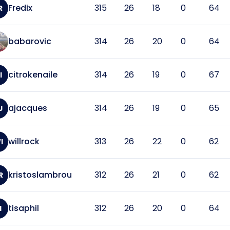
Fredix
315
26
18
0
64
R
babarovic
314
26
20
0
64
citrokenaile
314
26
19
0
67
I
ajacques
314
26
19
0
65
J
willrock
313
26
22
0
62
I
kristoslambrou
312
26
21
0
62
R
tisaphil
312
26
20
0
64
I