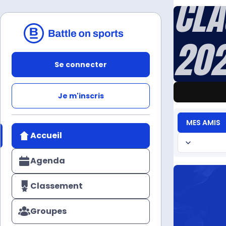
CLA
202
Se connecter
Je m'inscris
MES AMIS
Accueil
Agenda
Classement
Groupes