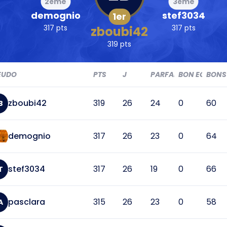
2ème
3ème
demognio
stef3034
1er
317 pts
317 pts
zboubi42
319 pts
EUDO
PTS
J
PARFAIT
BON EC
BONS
zboubi42
319
26
24
0
60
B
demognio
317
26
23
0
64
stef3034
317
26
19
0
66
T
pasclara
315
26
23
0
58
A