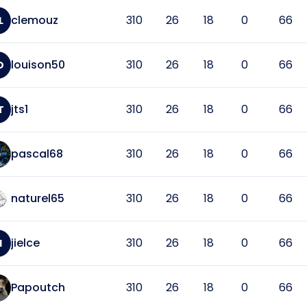
clemouz
310
26
18
0
66
L
louison50
310
26
18
0
66
O
jts1
310
26
18
0
66
T
pascal68
310
26
18
0
66
naturel65
310
26
18
0
66
jielce
310
26
18
0
66
I
Papoutch
310
26
18
0
66