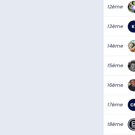
12ème
13ème
K
14ème
15ème
16ème
17ème
C
18ème