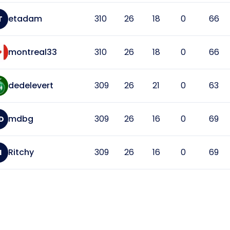
etadam
310
26
18
0
66
T
montreal33
310
26
18
0
66
dedelevert
309
26
21
0
63
mdbg
309
26
16
0
69
D
Ritchy
309
26
16
0
69
I