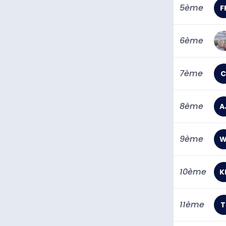
5ème
F
6ème
7ème
C
8ème
A
9ème
W
10ème
K
11ème
T