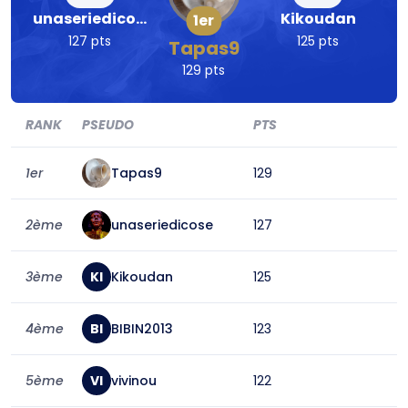
unaseriedicose
Kikoudan
1er
127 pts
125 pts
Tapas9
129 pts
RANK
PSEUDO
PTS
1er
Tapas9
129
2ème
unaseriedicose
127
3ème
KI
Kikoudan
125
4ème
BI
BIBIN2013
123
5ème
VI
vivinou
122