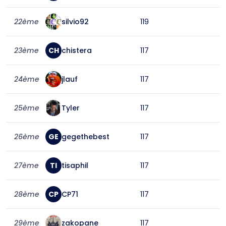
22ème
silvio92
119
23ème
CH
chistera
117
24ème
jlauf
117
25ème
Tyler
117
26ème
GE
gegethebest
117
27ème
TI
tisaphil
117
28ème
CP
CP71
117
29ème
zakopane
117