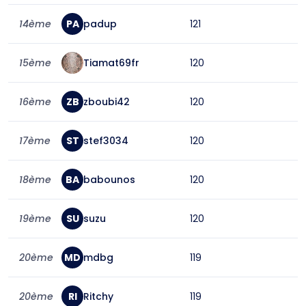
14ème
PA
padup
121
15ème
Tiamat69fr
120
16ème
ZB
zboubi42
120
17ème
ST
stef3034
120
18ème
BA
babounos
120
19ème
SU
suzu
120
20ème
MD
mdbg
119
20ème
RI
Ritchy
119