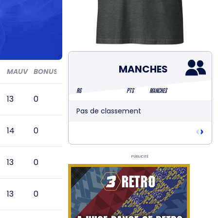
MANCHES
MAUV
BONUS
RG
PTS
MANCHES
13
0
Pas de classement
‹
›
14
0
Publicité
13
0
13
0