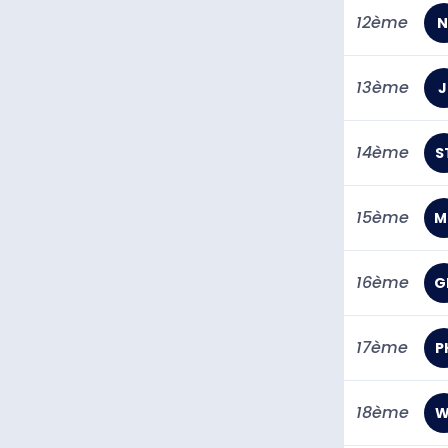
12ème
N
13ème
J
14ème
S
15ème
M
16ème
G
17ème
P
18ème
W