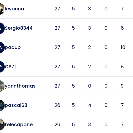
levanna
27
5
3
0
7
Sergio8344
27
5
3
0
6
E
padup
27
5
2
0
10
A
CP71
27
5
2
0
8
P
yannthomas
27
5
0
0
9
pascal68
26
5
4
0
7
telecapone
26
5
3
0
7