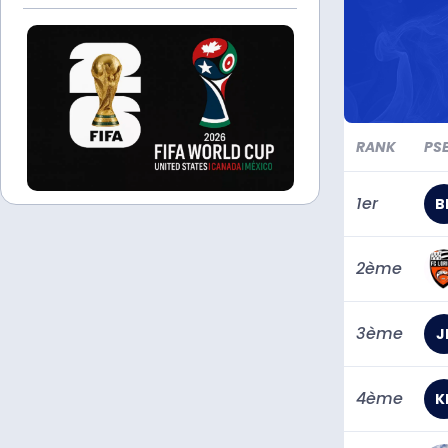
RANK
PS
1er
B
2ème
3ème
J
4ème
K