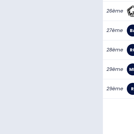
26ème
27ème
B
28ème
R
29ème
M
29ème
R