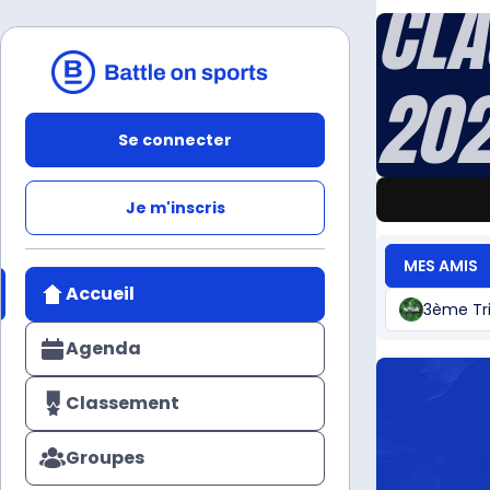
CLA
20
Se connecter
Je m'inscris
MES AMIS
Accueil
3ème Tr
Agenda
Classement
Groupes