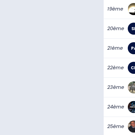
19ème
20ème
S
21ème
P
22ème
C
23ème
24ème
25ème