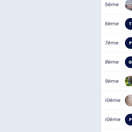
5ème
6ème
T
7ème
P
8ème
G
9ème
10ème
10ème
P