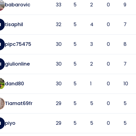
babarovic
33
5
2
0
9
tisaphil
32
5
4
0
7
I
pipc75475
30
5
3
0
8
I
giulionline
30
5
2
0
7
I
dand80
30
5
1
0
10
Tiamat69fr
29
5
5
0
5
piyo
29
5
5
0
5
I