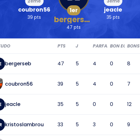
2ème
3ème
coubron56
jeacle
1er
39 pts
35 pts
bergerseb
47 pts
EUDO
PTS
J
PARFAIT
BON EC
BONS
bergerseb
47
5
4
0
8
E
coubron56
39
5
4
0
7
jeacle
35
5
0
0
12
E
kristoslambrou
33
5
3
0
9
R