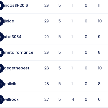
nicosBH2016
29
5
1
0
11
I
jielce
29
5
1
0
10
I
stef3034
29
5
1
0
9
T
metalromance
29
5
1
0
8
E
gegethebest
28
5
1
0
10
E
philvik
28
5
1
0
8
H
willrock
27
5
4
0
6
I