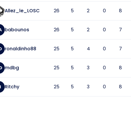
Allez_le_LOSC
26
5
2
0
8
babounos
26
5
2
0
7
A
ronaldinho88
25
5
4
0
7
O
mdbg
25
5
3
0
8
D
Ritchy
25
5
3
0
8
I