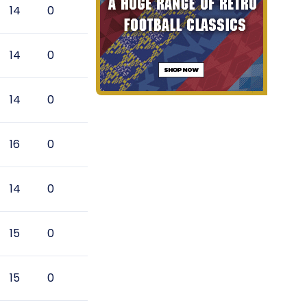
14
0
14
0
14
0
16
0
14
0
15
0
15
0