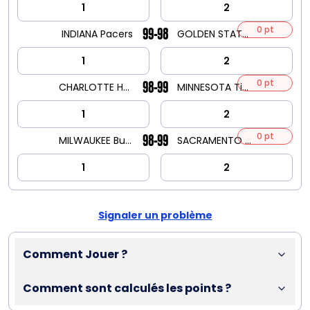
1
2
0 pt
99-98
INDIANA Pacers
GOLDEN STATE Warriors
1
2
0 pt
98-99
CHARLOTTE Hornets
MINNESOTA Timberwolves
1
2
0 pt
98-99
MILWAUKEE Bucks
SACRAMENTO Kings
1
2
Signaler un problème
Comment Jouer ?
Comment sont calculés les points ?