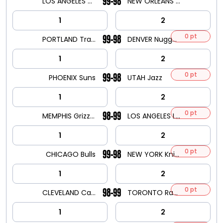
99-98
LOS ANGELES Clippers
NEW ORLEANS Pelicans
1
2
0 pt
99-98
PORTLAND Trailblazers
DENVER Nuggets
1
2
0 pt
99-98
PHOENIX Suns
UTAH Jazz
1
2
0 pt
98-99
MEMPHIS Grizzlies
LOS ANGELES Lakers
1
2
0 pt
99-98
CHICAGO Bulls
NEW YORK Knicks
1
2
0 pt
98-99
CLEVELAND Cavaliers
TORONTO Raptors
1
2