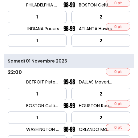
0 pt
98-99
PHILADELPHIA 76ers
BOSTON Celtics
1
2
0 pt
98-99
INDIANA Pacers
ATLANTA Hawks
1
2
Samedi 01 Novembre 2025
22:00
0 pt
99-98
DETROIT Pistons
DALLAS Mavericks
1
2
0 pt
98-99
BOSTON Celtics
HOUSTON Rockets
1
2
0 pt
98-99
WASHINGTON Wizards
ORLANDO Magic