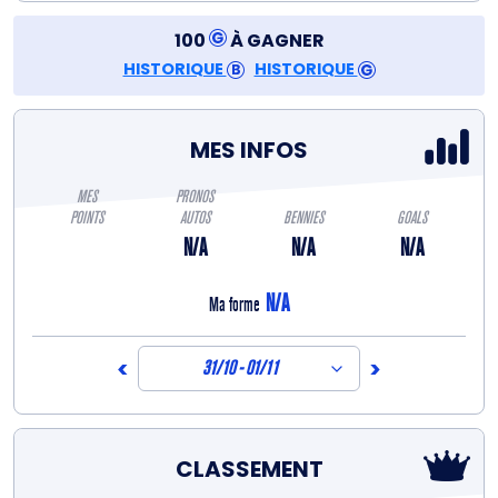
100
À GAGNER
HISTORIQUE
HISTORIQUE
MES INFOS
MES
PRONOS
POINTS
AUTOS
BENNIES
GOALS
N/A
N/A
N/A
N/A
Ma forme
<
>
31/10 - 01/11
CLASSEMENT