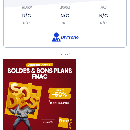
Général
Manche
Amis
N/C
N/C
N/C
N/C
N/C
N/C
Dr Prono
Publicité