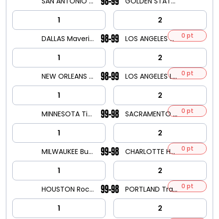
98-99
SAN ANTONIO Spurs
GOLDEN STATE Warriors
1
2
0 pt
98-99
DALLAS Mavericks
LOS ANGELES Clippers
1
2
0 pt
98-99
NEW ORLEANS Pelicans
LOS ANGELES Lakers
1
2
0 pt
99-98
MINNESOTA Timberwolves
SACRAMENTO Kings
1
2
0 pt
99-98
MILWAUKEE Bucks
CHARLOTTE Hornets
1
2
0 pt
99-98
HOUSTON Rockets
PORTLAND Trailblazers
1
2