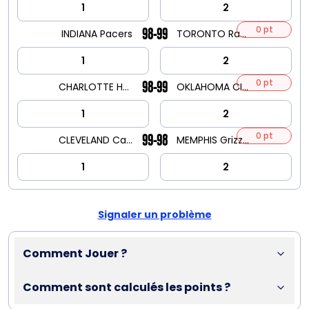
1
2
0 pt
98-99
INDIANA Pacers
TORONTO Raptors
1
2
0 pt
98-99
CHARLOTTE Hornets
OKLAHOMA CITY Thunder
1
2
0 pt
99-98
CLEVELAND Cavaliers
MEMPHIS Grizzlies
1
2
Signaler un problème
Comment Jouer ?
Comment sont calculés les points ?