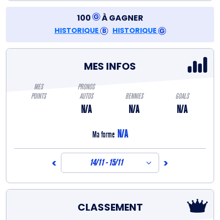
100
À GAGNER
HISTORIQUE
HISTORIQUE
MES INFOS
MES
PRONOS
POINTS
AUTOS
BENNIES
GOALS
N/A
N/A
N/A
N/A
Ma forme
<
>
14/11 - 15/11
CLASSEMENT