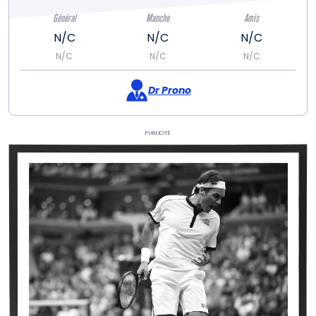
Général
Manche
Amis
N/C
N/C
N/C
N/C
N/C
N/C
Dr Prono
Publicité