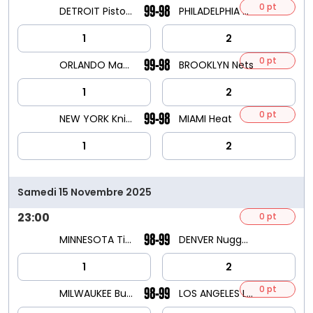
0 pt
99-98
DETROIT Pistons
PHILADELPHIA 76ers
1
2
0 pt
99-98
ORLANDO Magic
BROOKLYN Nets
1
2
0 pt
99-98
NEW YORK Knicks
MIAMI Heat
1
2
Samedi 15 Novembre 2025
23:00
0 pt
98-99
MINNESOTA Timberwolves
DENVER Nuggets
1
2
0 pt
98-99
MILWAUKEE Bucks
LOS ANGELES Lakers