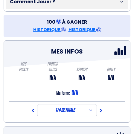
Comment Jouer ?
100
À GAGNER
HISTORIQUE
HISTORIQUE
MES INFOS
MES
PRONOS
POINTS
AUTOS
BENNIES
GOALS
N/A
N/A
N/A
N/A
Ma forme
<
>
1/4 DE FINALE