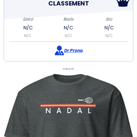
CLASSEMENT
Général
Manche
Amis
N/C
N/C
N/C
N/C
N/C
N/C
Dr Prono
Publicité