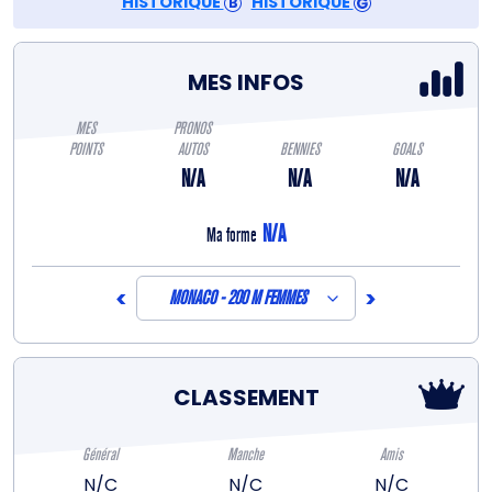
HISTORIQUE
HISTORIQUE
MES INFOS
MES
PRONOS
POINTS
AUTOS
BENNIES
GOALS
N/A
N/A
N/A
N/A
Ma forme
<
>
MONACO - 200 M FEMMES
CLASSEMENT
Général
Manche
Amis
N/C
N/C
N/C