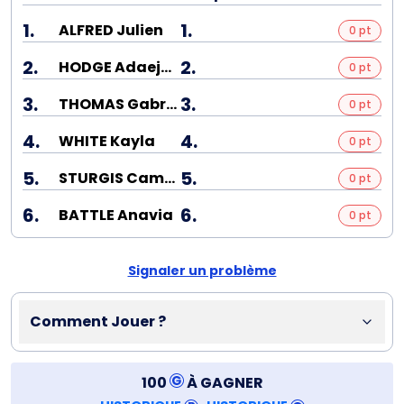
1.
1.
ALFRED Julien
0 pt
2.
2.
HODGE Adaejah
0 pt
3.
3.
THOMAS Gabrielle
0 pt
4.
4.
WHITE Kayla
0 pt
5.
5.
STURGIS Cambrea
0 pt
6.
6.
BATTLE Anavia
0 pt
Signaler un problème
Comment Jouer ?
100
À GAGNER