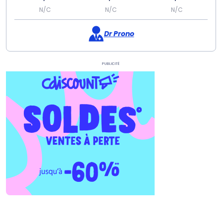
N/C
N/C
N/C
Dr Prono
Publicité